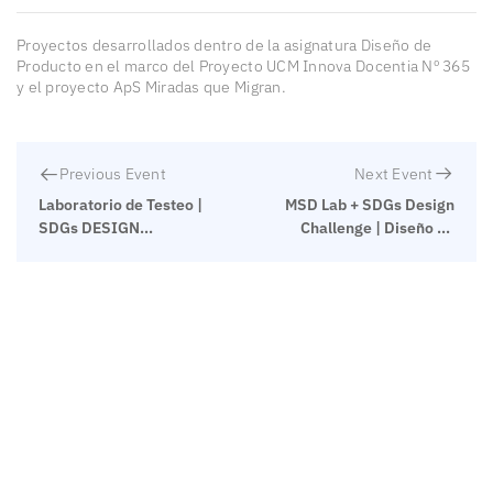
Proyectos desarrollados dentro de la asignatura Diseño de
Producto en el marco del Proyecto UCM Innova Docentia Nº 365
y el proyecto ApS Miradas que Migran.
Next Event
Previous Event
MSD Lab + SDGs Design
Laboratorio de Testeo |
Challenge | Diseño de
SDGs DESIGN
Producto | UCM [G1]
CHALLENGE [1ª Edición]