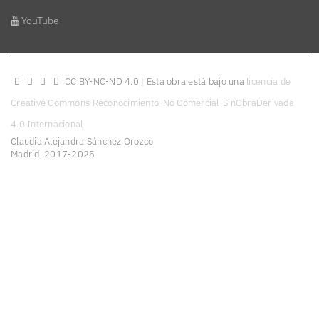
YouTube
CC BY-NC-ND 4.0 | Esta obra está bajo una
licencia de
Creative Commons Reconocimiento-No Comercial-SinObraDerivada
4.0 Internacional
Claudia Alejandra Sánchez Orozco
Madrid, 2017-2025
Diseño y producción web
oncediez Central de Diseño
https://orcid.org/0000-0002-5023-2825
Política de Privacidad
Condiciones de Uso
Política de cookies