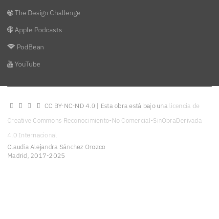
The Design Challenge
Apple Podcasts
PodBean
YouTube
CC BY-NC-ND 4.0 | Esta obra está bajo una
licencia de
Creative Commons Reconocimiento-No Comercial-SinObraDerivada
4.0 Internacional
Claudia Alejandra Sánchez Orozco
Madrid, 2017-2025
Diseño y producción web
oncediez Central de Diseño
https://orcid.org/0000-0002-5023-2825
Política de Privacidad
Condiciones de Uso
Política de cookies