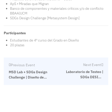
ApS • Miradas que Migran
Banco de componentes y materiales críticos y/o de conflicto
BBAA|UCM
SDGs Design Challenge [Metasystem Design]
Participantes
Estudiantes de 4º curso del Grado en Diseño
20 plazas
Next Event
Previous Event
Laboratorio de Testeo |
MSD Lab + SDGs Design
SDGs DESIGN
Challenge | Diseño de
CHALLENGE [3ª Edición]
Producto | UCM [G2]