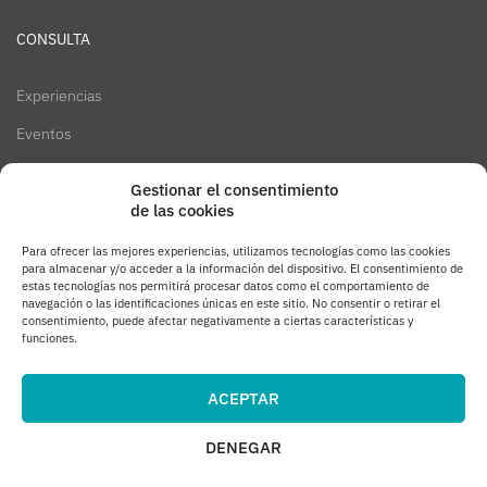
CONSULTA
Experiencias
Eventos
Gestionar el consentimiento
ENLACES
de las cookies
The Design Challenge
Para ofrecer las mejores experiencias, utilizamos tecnologías como las cookies
para almacenar y/o acceder a la información del dispositivo. El consentimiento de
Apple Podcasts
estas tecnologías nos permitirá procesar datos como el comportamiento de
navegación o las identificaciones únicas en este sitio. No consentir o retirar el
consentimiento, puede afectar negativamente a ciertas características y
PodBean
funciones.
YouTube
ACEPTAR
DENEGAR
CC BY-NC-ND 4.0 | Esta obra está bajo una
licencia de
Creative Commons Reconocimiento-No Comercial-SinObraDerivada