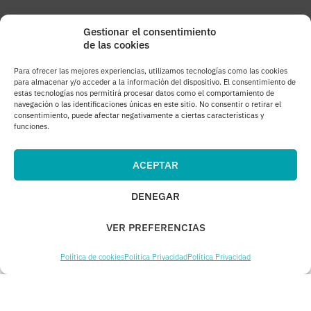
Gestionar el consentimiento
ENLACES
de las cookies
The Design Challenge
Para ofrecer las mejores experiencias, utilizamos tecnologías como las cookies
para almacenar y/o acceder a la información del dispositivo. El consentimiento de
Apple Podcasts
estas tecnologías nos permitirá procesar datos como el comportamiento de
navegación o las identificaciones únicas en este sitio. No consentir o retirar el
consentimiento, puede afectar negativamente a ciertas características y
PodBean
funciones.
YouTube
ACEPTAR
DENEGAR
CC BY-NC-ND 4.0 | Esta obra está bajo una
licencia de
Creative Commons Reconocimiento-No Comercial-SinObraDerivada
VER PREFERENCIAS
4.0 Internacional
Política de cookies
Política Privacidad
Política Privacidad
Claudia Alejandra Sánchez Orozco
Madrid, 2017-2025
Diseño y producción web
oncediez Central de Diseño