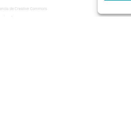
cencia de Creative Commons
Polí
acional
825