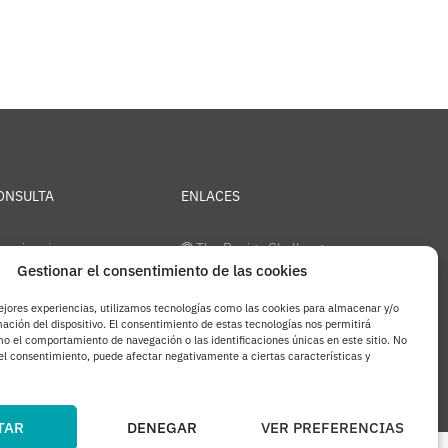
CTOS
roductos
ONSULTA
ENLACES
periencias
The Design Challenge
Gestionar el consentimiento de las cookies
ventos
Apple Podcasts
ejores experiencias, utilizamos tecnologías como las cookies para almacenar y/o
PodBean
ación del dispositivo. El consentimiento de estas tecnologías nos permitirá
o el comportamiento de navegación o las identificaciones únicas en este sitio. No
YouTube
 el consentimiento, puede afectar negativamente a ciertas características y
TAR
DENEGAR
VER PREFERENCIAS